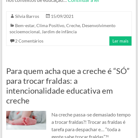
Sílvia Barros
15/09/2021
Bem-estar
,
Clima Positivo
,
Creche
,
Desenvolvimento
socioemocional
,
Jardim de infância
2 Comentários
Ler mais
Para quem acha que a creche é “SÓ”
para trocar fraldas: a
intencionalidade educativa em
creche
Na creche passa-se demasiado tempo
a trocar fraldas?! Trocar as fraldas é
tarefa para despachar e… “toda a
gente sabe trocar fraldas”?!