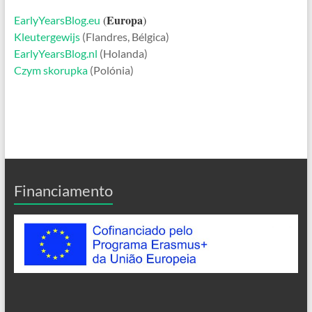
Europa
(
)
EarlyYearsBlog.eu
Kleutergewijs
(Flandres, Bélgica)
EarlyYearsBlog.nl
(Holanda)
Czym skorupka
(Polónia)
Financiamento