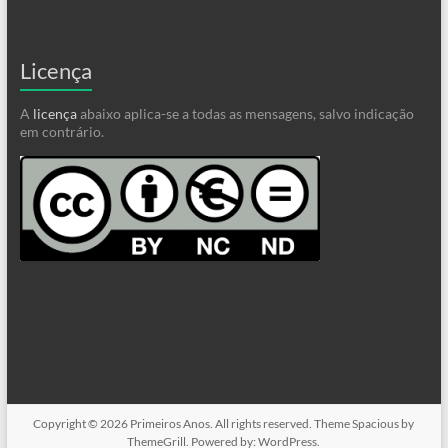
Licença
A
licença
abaixo aplica-se a todas as mensagens, salvo indicação
em contrário.
Copyright © 2026
Primeiros Anos
. All rights reserved. Theme
Spacious
by
ThemeGrill. Powered by:
WordPress
.