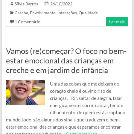
Sílvia Barros
26/10/2022
Creche
,
Envolvimento
,
Interações
,
Qualidade
1 Comentário
Ler mais
Vamos (re)começar? O foco no bem-
estar emocional das crianças em
creche e em jardim de infância
Uma das coisas que me deixam de
coração cheio é ouvir o riso de
crianças. Rir, saltar de alegria, falar
energicamente, sorrir, cantar, ter um
olhar atento, de quem está a captar o
mundo todo, são alguns dos sinais que traduzem o bem-
estar emocional das crianças e que esperamos encontrar
nos contextos de educação…
Continuar a ler