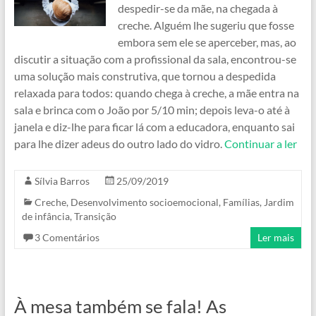
despedir-se da mãe, na chegada à
creche. Alguém lhe sugeriu que fosse
embora sem ele se aperceber, mas, ao
discutir a situação com a profissional da sala, encontrou-se
uma solução mais construtiva, que tornou a despedida
relaxada para todos: quando chega à creche, a mãe entra na
sala e brinca com o João por 5/10 min; depois leva-o até à
janela e diz-lhe para ficar lá com a educadora, enquanto sai
para lhe dizer adeus do outro lado do vidro.
Continuar a ler
Sílvia Barros
25/09/2019
Creche
,
Desenvolvimento socioemocional
,
Famílias
,
Jardim
de infância
,
Transição
3 Comentários
Ler mais
À mesa também se fala! As