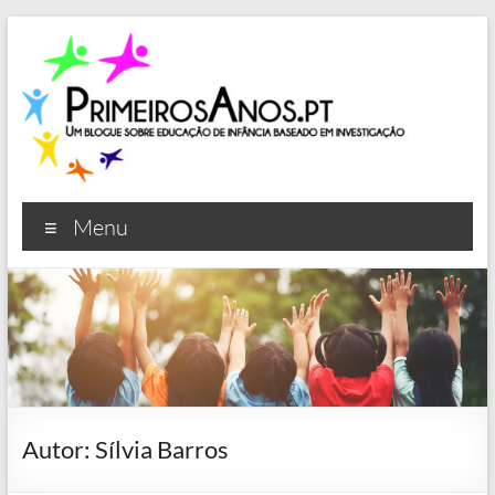
Skip
to
content
Primeiros Anos
Um blogue sobre educação de infância baseado em
Menu
investigação
Autor:
Sílvia Barros