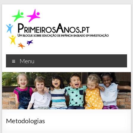
Skip
to
content
Primeiros Anos
Um blogue sobre educação de infância baseado em
Menu
investigação
Metodologias