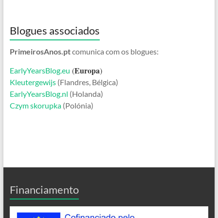
Blogues associados
PrimeirosAnos.pt
comunica com os blogues:
Europa
(
)
EarlyYearsBlog.eu
Kleutergewijs
(Flandres, Bélgica)
EarlyYearsBlog.nl
(Holanda)
Czym skorupka
(Polónia)
Financiamento